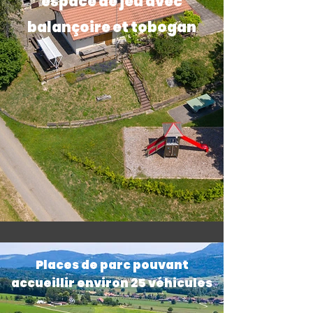
espace de jeu avec
balançoire et tobogan
Places de parc pouvant
accueillir
environ 25 véhicule
s